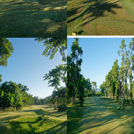
TROU N°7
Cocotier